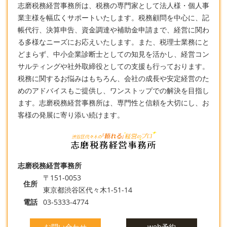
志磨税務経営事務所は、税務の専門家として法人様・個人事
業主様を幅広くサポートいたします。税務顧問を中心に、記
帳代行、決算申告、資金調達や補助金申請まで、経営に関わ
る多様なニーズにお応えいたします。また、
税理士
業務にと
どまらず、中小企業診断士としての知見を活かし、経営コン
サルティングや社外取締役としての支援も行っております。
税務に関するお悩みはもちろん、会社の成長や安定経営のた
めのアドバイスもご提供し、ワンストップでの解決を目指し
ます。志磨税務経営事務所は、専門性と信頼を大切にし、お
客様の発展に寄り添い続けます。
志磨税務経営事務所
〒151-0053
住所
東京都渋谷区代々木1-51-14
電話
03-5333-4774
お問い合わせ
web予約