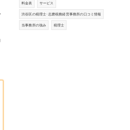
料金表
サービス
外
渋谷区の税理士･志磨税務経営事務所の口コミ情報
当事務所の強み
税理士
ま
的