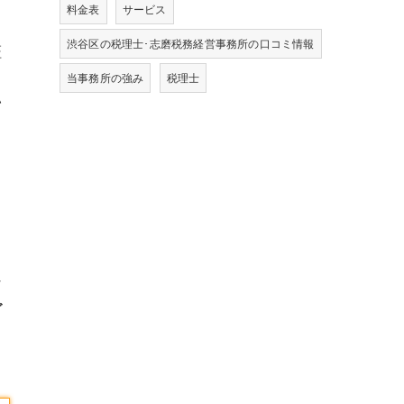
料金表
サービス
渋谷区の税理士･志磨税務経営事務所の口コミ情報
証
っ
当事務所の強み
税理士
い
な
ご