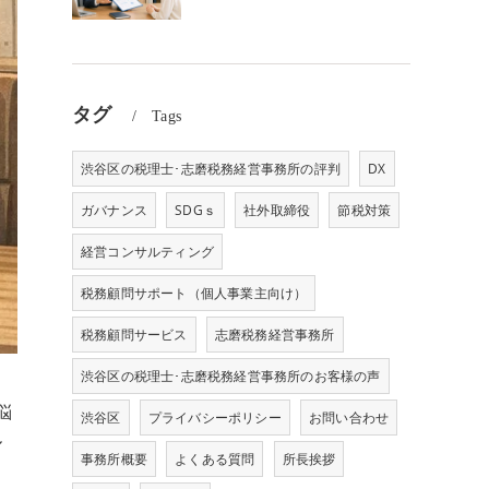
タグ
Tags
渋谷区の税理士･志磨税務経営事務所の評判
DX
ガバナンス
SDGｓ
社外取締役
節税対策
経営コンサルティング
税務顧問サポート（個人事業主向け）
税務顧問サービス
志磨税務経営事務所
渋谷区の税理士･志磨税務経営事務所のお客様の声
悩
渋谷区
プライバシーポリシー
お問い合わせ
ル
事務所概要
よくある質問
所長挨拶