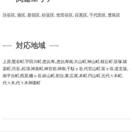
渋谷区
,
港区
,
新宿区
,
杉並区
,
世田谷区
,
目黒区
,
千代田区
,
豊島区
対応地域
上原,鶯谷町,宇田川町,恵比寿,,恵比寿南,大山町,神山町,桜丘町,笹塚,猿
楽町,渋谷,,松濤,神泉町,神宮前,神南,千駄ヶ谷,代官山町,富ヶ谷,道玄坂,
南平台町,西原,幡ヶ谷,鉢山町,初台,東,広尾,本町,円山町,元代々木町,
代々木,代々木神園町